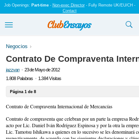
Job Openings:
Part-time
-
Non-exec Director
- Fully Remote UK/EU/CH -
Contact
Ensayos y trabajos
Negocios
Contrato De Compraventa Inter
Registrarse
jazzvan
23 de Mayo de 2012
Iniciar sesión
1.808 Palabras
1.384 Visitas
Contáctenos
Página 1 de 8
Contrato de Compraventa Internacional de Mercancías
Contrato de compraventa que celebran por un parte la empresa Rodr
acto por Lic. Daniel Iván Rodríguez Espinosa y por la otra la emp
Lic. Tamotsu Ishikawa a quienes en lo sucesivo se les denominar
respectivamente, de acuerdo con las siguientes declaraciones y cláus