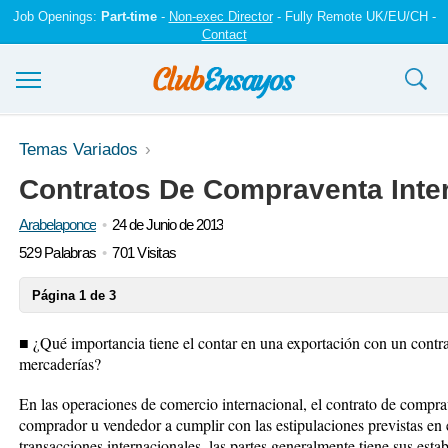
Job Openings:
Part-time
-
Non-exec Director
- Fully Remote UK/EU/CH -
Contact
Ensayos y trabajos
Temas Variados
Contratos De Compraventa Inte
Registrarse
Arabelaponce
24 de Junio de 2013
Iniciar sesión
529 Palabras
701 Visitas
Contáctenos
Página 1 de 3
■ ¿Qué importancia tiene el contar en una exportación con un contr
mercaderías?
En las operaciones de comercio internacional, el contrato de comprav
comprador u vendedor a cumplir con las estipulaciones previstas en 
transacciones internacionales, las partes generalmente tiene sus estab