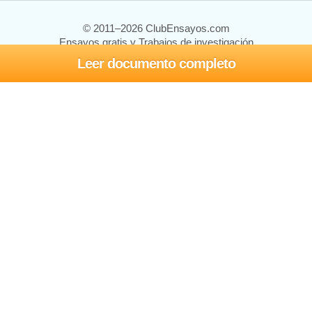
© 2011–2026 ClubEnsayos.com
Ensayos gratis y Trabajos de investigación
Leer documento completo
Ensayos y trabajos
Registrarse
Iniciar sesión
Ayuda
Contáctenos
Mapa del sitio
Política de privacidad
Términos de servicio