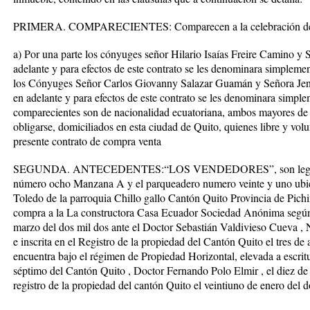
PRIMERA. COMPARECIENTES: Comparecen a la celebración del p
a) Por una parte los cónyuges señor Hilario Isaías Freire Camino y
adelante y para efectos de este contrato se les denominara simpl
los Cónyuges Señor Carlos Giovanny Salazar Guamán y Señora Je
en adelante y para efectos de este contrato se les denominara s
comparecientes son de nacionalidad ecuatoriana, ambos mayores de 
obligarse, domiciliados en esta ciudad de Quito, quienes libre y vol
presente contrato de compra venta
SEGUNDA. ANTECEDENTES:“LOS VENDEDORES”, son legítimos p
número ocho Manzana A y el parqueadero numero veinte y uno ubica
Toledo de la parroquia Chillo gallo Cantón Quito Provincia de Pich
compra a la La constructora Casa Ecuador Sociedad Anónima según e
marzo del dos mil dos ante el Doctor Sebastián Valdivieso Cueva ,
e inscrita en el Registro de la propiedad del Cantón Quito el tres de 
encuentra bajo el régimen de Propiedad Horizontal, elevada a escrit
séptimo del Cantón Quito , Doctor Fernando Polo Elmir , el diez de e
registro de la propiedad del cantón Quito el veintiuno de enero del d