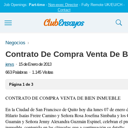
Job Openings:
Part-time
-
Non-exec Director
- Fully Remote UK/EU/CH -
Contact
Ensayos y trabajos
Negocios
Contrato De Compra Venta De B
Registrarse
jenys
15 de Enero de 2013
Iniciar sesión
663 Palabras
1.145 Visitas
Contáctenos
Página 1 de 3
CONTRATO DE COMPRA VENTA DE BIEN INMUEBLE
En la Ciudad de San Francisco de Quito hoy dia lunes 07 de enero
Hilario Isaías Freire Camino y Señora Rosa Josefina Simbaña y lo
Guamán y Señora Jenny Alexandra Guzmán Espinel, celebran el pres
inmueble, contenido en las cláusulas que a continuación se detalla: