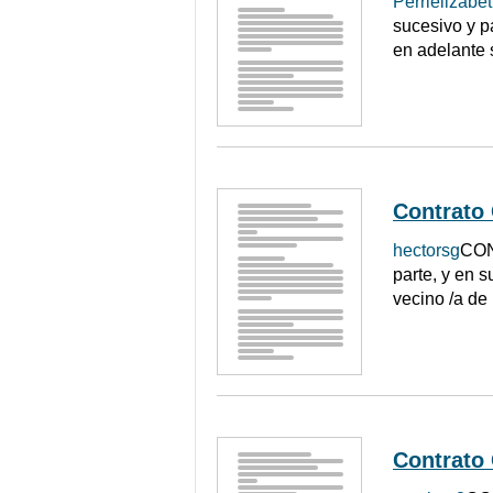
Perrielizabe
sucesivo y p
en adelante
Contrato
hectorsg
CON
parte, y en s
vecino /a de 
Contrato