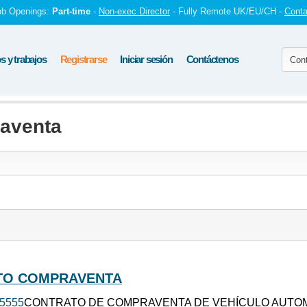
ob Openings:
Part-time
-
Non-exec Director
- Fully Remote UK/EU/CH -
Conta
 y trabajos
Registrarse
Iniciar sesión
Contáctenos
raventa
TO COMPRAVENTA
5555
CONTRATO DE COMPRAVENTA DE VEHÍCULO AUTOMOT