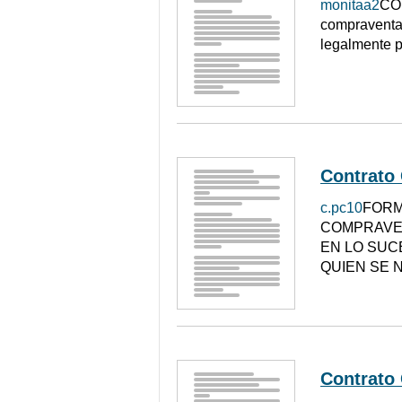
monitaa2
CO
compraventa 
legalmente po
Contrato
c.pc10
FORM
COMPRAVEN
EN LO SUC
QUIEN SE 
Contrato