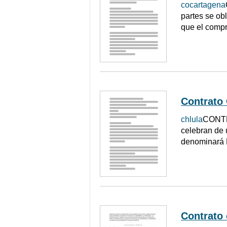
cocartagena
partes se obl
que el compr
Contrato
chlula
CONTR
celebran de u
denominará E
Contrato