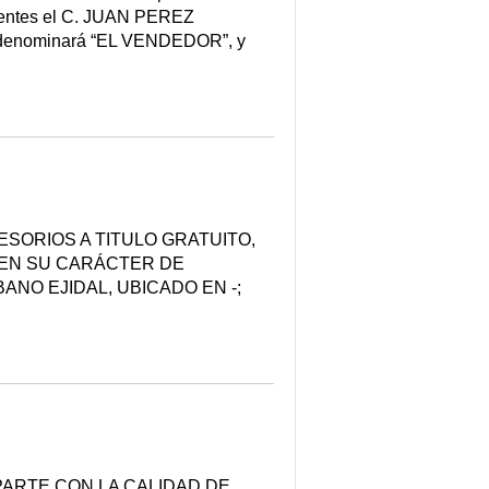
resentes el C. JUAN PEREZ
le denominará “EL VENDEDOR”, y
SORIOS A TITULO GRATUITO,
 - EN SU CARÁCTER DE
NO EJIDAL, UBICADO EN -;
ARTE CON LA CALIDAD DE