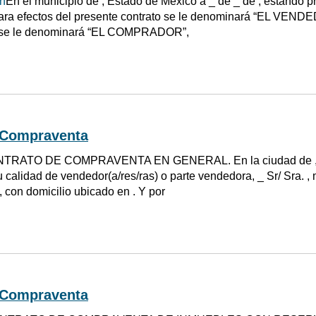
th
En el municipio de , Estado de México a _ de _ de , estando pr
ara efectos del presente contrato se le denominará “EL VENDEDO
 se le denominará “EL COMPRADOR”,
 Compraventa
TRATO DE COMPRAVENTA EN GENERAL. En la ciudad de , a 
u calidad de vendedor(a/res/ras) o parte vendedora, _ Sr/ Sra. , 
, con domicilio ubicado en . Y por
 Compraventa