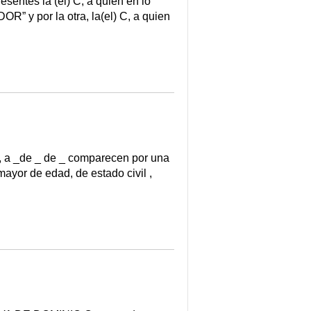
esentes la (el) C, a quien en lo
R” y por la otra, la(el) C, a quien
_de _ de _ comparecen por una
mayor de edad, de estado civil ,