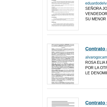
eduardodelv
SEÑORA JO
VENDEDORA
SU MENOR 
Contrato
alvarogoca
ROSA ELIA
POR LA OT
LE DENOMI
Contrato