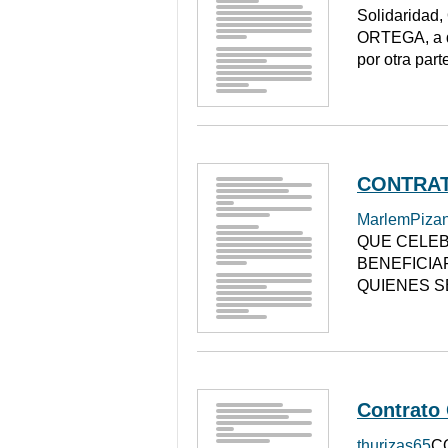
Solidaridad,
ORTEGA, a qu
por otra parte
CONTRA
MarlemPiza
QUE CELEBR
BENEFICIA
QUIENES S
Contrato
thurizas65
C