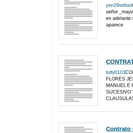
yen29sebas
señor _mayor
en adelante
aparece
CONTRA
tutty0103
CO
FLORES JE
MANUEL E 
SUCESIVO 
CLAUSULAS
Contrato