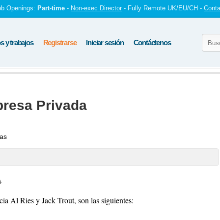
ob Openings:
Part-time
-
Non-exec Director
- Fully Remote UK/EU/CH -
Conta
 y trabajos
Registrarse
Iniciar sesión
Contáctenos
presa Privada
tas
s
cia Al Ries y Jack Trout, son las siguientes: