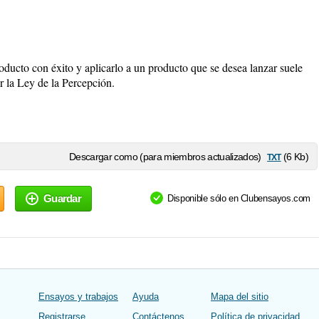
ducto con éxito y aplicarlo a un producto que se desea lanzar suele
or la Ley de la Percepción.
txt
Descargar como (para miembros actualizados)
(6 Kb)
Guardar
Disponible sólo en Clubensayos.com
Ensayos y trabajos
Ayuda
Mapa del sitio
Registrarse
Contáctenos
Política de privacidad