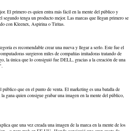
ejor. El primero es quien entra más fácil en la mente del público y
el segundo tenga un producto mejor. Las marcas que llegan primero se
do con Kleenex, Aspirina o Tiritas.
tegoría es recomendable crear una nueva y llegar a serlo. Este fue el
omputadoras surgieron miles de compañías imitadoras tratando de
go, la única que lo consiguió fue DELL, gracias a la creación de una
".
l público que en el punto de venta. El marketing es una batalla de
 la gana quien consigue grabar una imagen en la mente del público,
 explica que una vez creada una imagen de la marca en la mente de los
 bien... y para mal: en EE.UU., Honda consiguió una gran cuota de