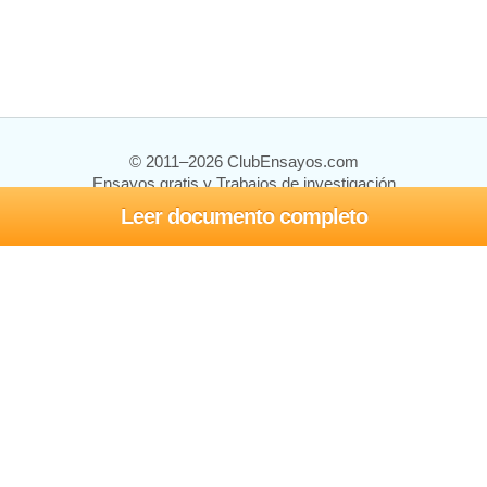
© 2011–2026 ClubEnsayos.com
Ensayos gratis y Trabajos de investigación
Leer documento completo
Ensayos y trabajos
Registrarse
Iniciar sesión
Ayuda
Contáctenos
Mapa del sitio
Política de privacidad