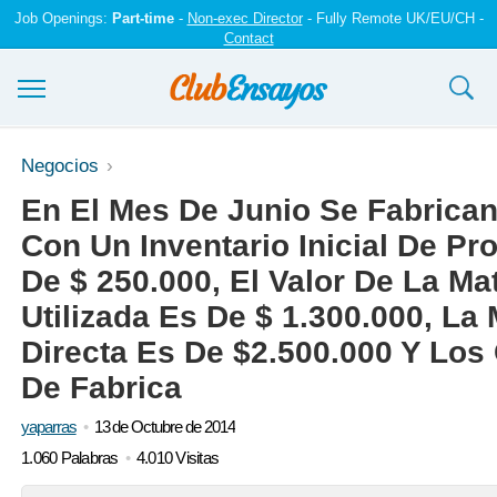
Job Openings:
Part-time
-
Non-exec Director
- Fully Remote UK/EU/CH -
Contact
Ensayos y trabajos
Negocios
En El Mes De Junio Se Fabrican
Registrarse
Con Un Inventario Inicial De P
Iniciar sesión
De $ 250.000, El Valor De La Ma
Contáctenos
Utilizada Es De $ 1.300.000, L
Directa Es De $2.500.000 Y Los 
De Fabrica
yaparras
13 de Octubre de 2014
1.060 Palabras
4.010 Visitas