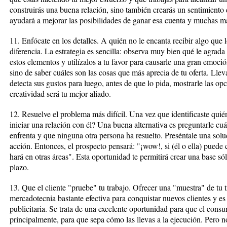
construirás una buena relación, sino también crearás un sentimiento 
ayudará a mejorar las posibilidades de ganar esa cuenta y muchas m
11. Enfócate en los detalles. A quién no le encanta recibir algo que 
diferencia. La estrategia es sencilla: observa muy bien qué le agrada y
estos elementos y utilízalos a tu favor para causarle una gran emoci
sino de saber cuáles son las cosas que más aprecia de tu oferta. Lle
detecta sus gustos para luego, antes de que lo pida, mostrarle las o
creatividad será tu mejor aliado.
12. Resuelve el problema más difícil. Una vez que identificaste quién
iniciar una relación con él? Una buena alternativa es preguntarle c
enfrenta y que ninguna otra persona ha resuelto. Preséntale una so
acción. Entonces, el prospecto pensará: "¡wow!, si (él o ella) puede
hará en otras áreas". Esta oportunidad te permitirá crear una base só
plazo.
13. Que el cliente "pruebe" tu trabajo. Ofrecer una "muestra" de tu 
mercadotecnia bastante efectiva para conquistar nuevos clientes y e
publicitaria. Se trata de una excelente oportunidad para que el cons
principalmente, para que sepa cómo las llevas a la ejecución. Pero n