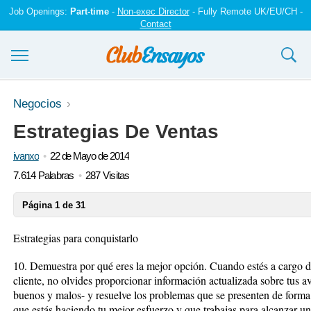
Job Openings:
Part-time
-
Non-exec Director
- Fully Remote UK/EU/CH -
Contact
Ensayos y trabajos
Negocios
Estrategias De Ventas
Registrarse
ivanxo
22 de Mayo de 2014
Iniciar sesión
7.614 Palabras
287 Visitas
Contáctenos
Página 1 de 31
Estrategias para conquistarlo
10. Demuestra por qué eres la mejor opción. Cuando estés a cargo de
cliente, no olvides proporcionar información actualizada sobre tus a
buenos y malos- y resuelve los problemas que se presenten de form
que estás haciendo tu mejor esfuerzo y que trabajas para alcanzar un