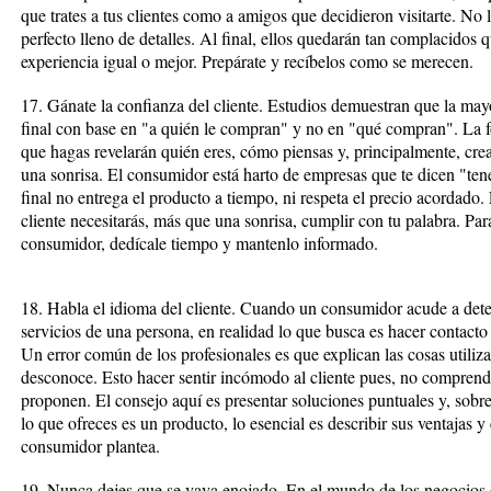
que trates a tus clientes como a amigos que decidieron visitarte. No
perfecto lleno de detalles. Al final, ellos quedarán tan complacidos
experiencia igual o mejor. Prepárate y recíbelos como se merecen.
17. Gánate la confianza del cliente. Estudios demuestran que la mayo
final con base en "a quién le compran" y no en "qué compran". La f
que hagas revelarán quién eres, cómo piensas y, principalmente, cre
una sonrisa. El consumidor está harto de empresas que te dicen "ten
final no entrega el producto a tiempo, ni respeta el precio acordado.
cliente necesitarás, más que una sonrisa, cumplir con tu palabra. Para
consumidor, dedícale tiempo y mantenlo informado.
18. Habla el idioma del cliente. Cuando un consumidor acude a dete
servicios de una persona, en realidad lo que busca es hacer contact
Un error común de los profesionales es que explican las cosas utiliz
desconoce. Esto hacer sentir incómodo al cliente pues, no comprende
proponen. El consejo aquí es presentar soluciones puntuales y, sobre 
lo que ofreces es un producto, lo esencial es describir sus ventajas 
consumidor plantea.
19. Nunca dejes que se vaya enojado. En el mundo de los negocios e