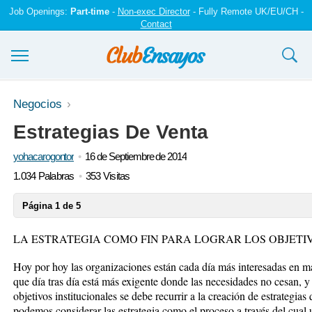
Job Openings:
Part-time
-
Non-exec Director
- Fully Remote UK/EU/CH -
Contact
Ensayos y trabajos
Negocios
Estrategias De Venta
Registrarse
yohacarogontor
16 de Septiembre de 2014
Iniciar sesión
1.034 Palabras
353 Visitas
Contáctenos
Página 1 de 5
LA ESTRATEGIA COMO FIN PARA LOGRAR LOS OBJETI
Hoy por hoy las organizaciones están cada día más interesadas en 
que día tras día está más exigente donde las necesidades no cesan, y
objetivos institucionales se debe recurrir a la creación de estrategias
podemos considerar las estrategia como el proceso a través del cual 