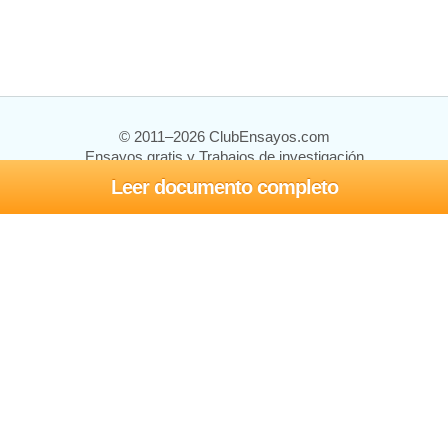
© 2011–2026 ClubEnsayos.com
Ensayos gratis y Trabajos de investigación
Leer documento completo
Ensayos y trabajos
Registrarse
Iniciar sesión
Ayuda
Contáctenos
Mapa del sitio
Política de privacidad