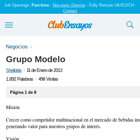
Job Openings:
Part-time
-
Non-exec Director
- Fully Remote UK/EU/CH -
Contact
Ensayos y trabajos
Negocios
Grupo Modelo
Registrarse
Sheilobis
11 de Enero de 2013
Iniciar sesión
1.892 Palabras
498 Visitas
Contáctenos
Página 1 de 8
Misión
Crecer como competidor multinacional en el mercado de bebidas in
generando valor para nuestros grupos de interés.
Visión