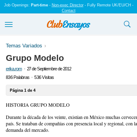
Job Openings:
Part-time
-
Non-exec Director
- Fully Remote UK/EU/CH -
Contact
Ensayos y trabajos
Temas Variados
Grupo Modelo
Registrarse
erika.rom
27 de Septiembre de 2012
Iniciar sesión
836 Palabras
536 Visitas
Contáctenos
Página 1 de 4
HISTORIA GRUPO MODELO
Durante la década de los veinte, existían en México muchas cervecer
país. Se trataban de compañías con presencia local y regional, con la
demanda del mercado.