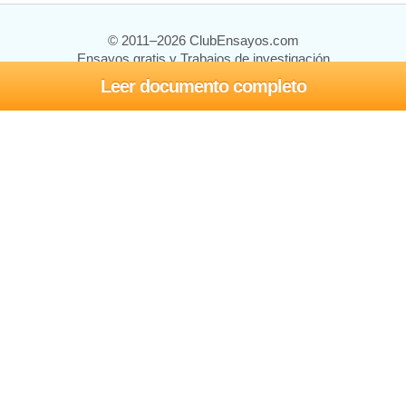
© 2011–2026 ClubEnsayos.com
Ensayos gratis y Trabajos de investigación
Leer documento completo
Ensayos y trabajos
Registrarse
Iniciar sesión
Ayuda
Contáctenos
Mapa del sitio
Política de privacidad
Términos de servicio