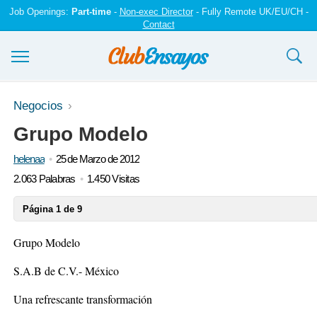
Job Openings:
Part-time
-
Non-exec Director
- Fully Remote UK/EU/CH -
Contact
Ensayos y trabajos
Negocios
Grupo Modelo
Registrarse
helenaa
25 de Marzo de 2012
Iniciar sesión
2.063 Palabras
1.450 Visitas
Contáctenos
Página 1 de 9
Grupo Modelo
S.A.B de C.V.- México
Una refrescante transformación