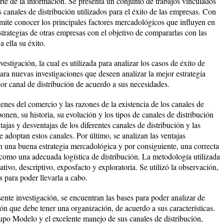
rte de la información. Se presenta un conjunto de trabajos vinculados
s canales de distribución utilizados para el éxito de las empresas. Con
rmite conocer los principales factores mercadológicos que influyen en
strategias de otras empresas con el objetivo de compararlas con las
 ella su éxito.
vestigación, la cual es utilizada para analizar los casos de éxito de
ara nuevas investigaciones que deseen analizar la mejor estrategia
or canal de distribución de acuerdo a sus necesidades.
genes del comercio y las razones de la existencia de los canales de
onen, su historia, su evolución y los tipos de canales de distribución
tajas y desventajas de los diferentes canales de distribución y las
e adoptan estos canales. Por último, se analizan las ventajas
 una buena estrategia mercadológica y por consiguiente, una correcta
í como una adecuada logística de distribución. La metodología utilizada
ativo, descriptivo, exposfacto y exploratoria. Se utilizó la observación,
s para poder llevarla a cabo.
nte investigación, se encuentran las bases para poder analizar de
ón que debe tener una organización, de acuerdo a sus características.
rupo Modelo y el excelente manejo de sus canales de distribución,