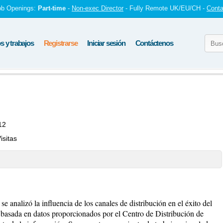
ob Openings:
Part-time
-
Non-exec Director
- Fully Remote UK/EU/CH -
Conta
 y trabajos
Registrarse
Iniciar sesión
Contáctenos
12
isitas
se analizó la influencia de los canales de distribución en el éxito del
 basada en datos proporcionados por el Centro de Distribución de