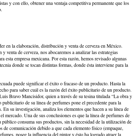
listas y con ello, obtener una ventaja competitiva permanente que los
o.
r en la elaboración, distribución y venta de cerveza en México.
n y venta de cerveza, nos abocaremos a analizar las estrategias
ara esta empresa mexicana. Por esta razón, hemos revisado algunas
ecnia donde se tocan distintas formas, donde ésta interviene para la
decuada puede significar el éxito o fracaso de un producto. Hasta la
cho para saber cuál es la razón del éxito publicitario de un producto.
 Luis Bravo Mancisidor, quien a través de su tesina titulada “La obra y
publicitario de su línea de perfumes pone el precedente para la
s. En su investigación, analiza los elementos que hacen a su línea de
el mercado. Una de sus conclusiones es que la línea de perfumes de
u público consuma sus productos, sin la necesidad de la utilización de
vos de comunicación debido a que cada elemento físico (empaque,
fumes, posee la influencia del pintor y ésto ha logrado atraer la