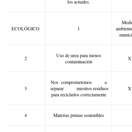
los actuales.
Medi
ECOLÓGICO
1
ambienta
munici
Uso de urea para menos
2
X
contaminación
Nos comprometemos a
3
separar nuestros residuos
X
para reciclarlos correctamente
4
Materias primas sostenibles