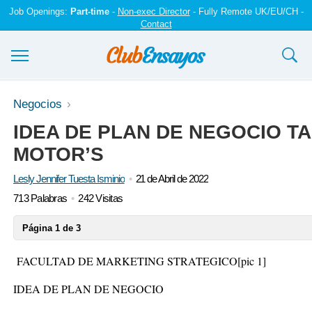
Job Openings:
Part-time
-
Non-exec Director
- Fully Remote UK/EU/CH -
Contact
Ensayos y trabajos
Negocios
IDEA DE PLAN DE NEGOCIO T
Registrarse
MOTOR’S
Iniciar sesión
Lesly Jennifer Tuesta Isminio
21 de Abril de 2022
Contáctenos
713 Palabras
242 Visitas
Página 1 de 3
FACULTAD DE MARKETING STRATEGICO
[pic 1]
IDEA DE PLAN DE NEGOCIO