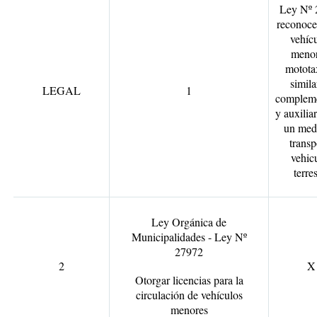
Ley Nº 
reconoce
vehíc
menor
motota
simila
LEGAL
1
compleme
y auxilia
un med
transp
vehic
terres
Ley Orgánica de
Municipalidades - Ley Nº
27972
2
X
Otorgar licencias para la
circulación de vehículos
menores