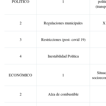
POLÍTICO
1
polit
(transp
2
Regulaciones municipales
X
3
Restricciones (post- covid 19)
4
Inestabilidad Política
Situa
ECONÓMICO
1
socioeco
2
Alza de combustible