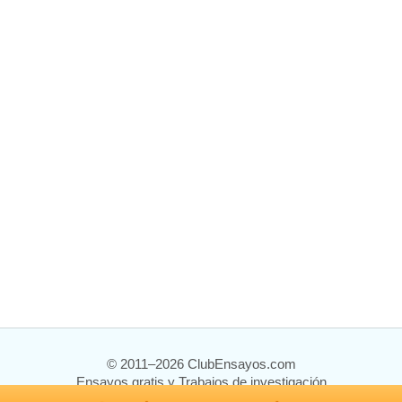
© 2011–2026 ClubEnsayos.com
Ensayos gratis y Trabajos de investigación