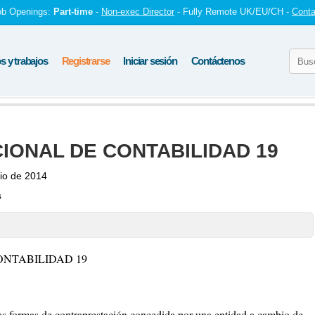
ob Openings:
Part-time
-
Non-exec Director
- Fully Remote UK/EU/CH -
Conta
 y trabajos
Registrarse
Iniciar sesión
Contáctenos
IONAL DE CONTABILIDAD 19
lio de 2014
s
NTABILIDAD 19
S
as formas de contraprestación concedida por una entidad a cambio de