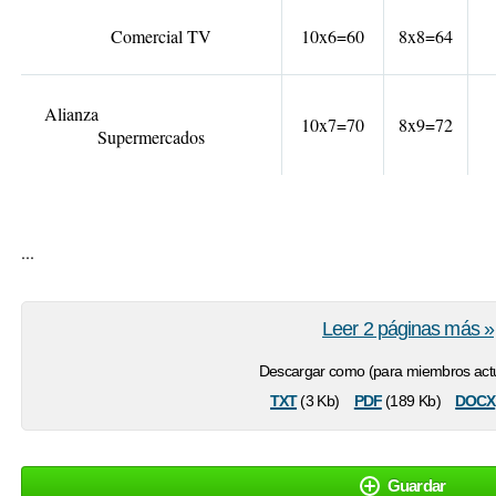
Comercial TV
10x6=60
8x8=64
Alianza
10x7=70
8x9=72
Supermercados
...
Leer 2 páginas más »
Descargar como (para miembros actu
txt
pdf
docx
(3 Kb)
(189 Kb)
Guardar