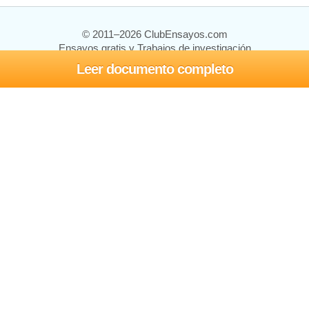
© 2011–2026 ClubEnsayos.com
Ensayos gratis y Trabajos de investigación
Leer documento completo
Ensayos y trabajos
Registrarse
Iniciar sesión
Ayuda
Contáctenos
Mapa del sitio
Política de privacidad
Términos de servicio