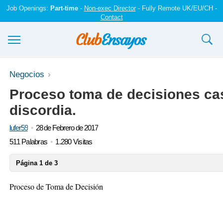
Job Openings:
Part-time
-
Non-exec Director
- Fully Remote UK/EU/CH -
Contact
Ensayos y trabajos
Negocios
Proceso toma de decisiones cas
Registrarse
discordia.
Iniciar sesión
lufer59
28 de Febrero de 2017
Contáctenos
511 Palabras
1.280 Visitas
Página 1 de 3
Proceso de Toma de Decisión