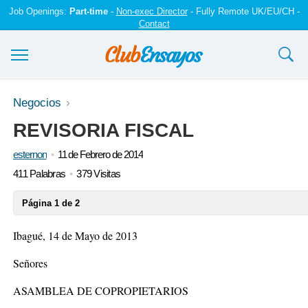
Job Openings:
Part-time
-
Non-exec Director
- Fully Remote UK/EU/CH -
Contact
Ensayos y trabajos
Negocios
REVISORIA FISCAL
Registrarse
esternon
11 de Febrero de 2014
Iniciar sesión
411 Palabras
379 Visitas
Contáctenos
Página 1 de 2
Ibagué, 14 de Mayo de 2013
Señores
ASAMBLEA DE COPROPIETARIOS