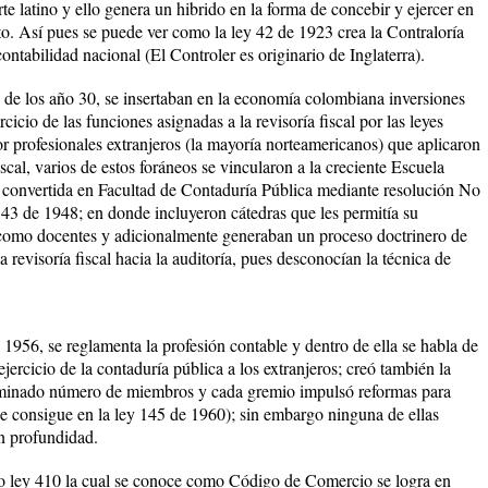
rte latino y ello genera un hibrido en la forma de concebir y ejercer en
into. Así pues se puede ver como la ley 42 de 1923 crea la Contraloría
ontabilidad nacional (El Controler es originario de Inglaterra).
ón de los año 30, se insertaban en la economía colombiana inversiones
ercicio de las funciones asignadas a la revisoría fiscal por las leyes
por profesionales extranjeros (la mayoría norteamericanos) que aplicaron
fiscal, varios de estos foráneos se vincularon a la creciente Escuela
convertida en Facultad de Contaduría Pública mediante resolución No
143 de 1948; en donde incluyeron cátedras que les permitía su
n como docentes y adicionalmente generaban un proceso doctrinero de
 revisoría fiscal hacia la auditoría, pues desconocían la técnica de
1956, se reglamenta la profesión contable y dentro de ella se habla de
ejercicio de la contaduría pública a los extranjeros; creó también la
rminado número de miembros y cada gremio impulsó reformas para
Se consigue en la ley 145 de 1960); sin embargo ninguna de ellas
en profundidad.
o ley 410 la cual se conoce como Código de Comercio se logra en