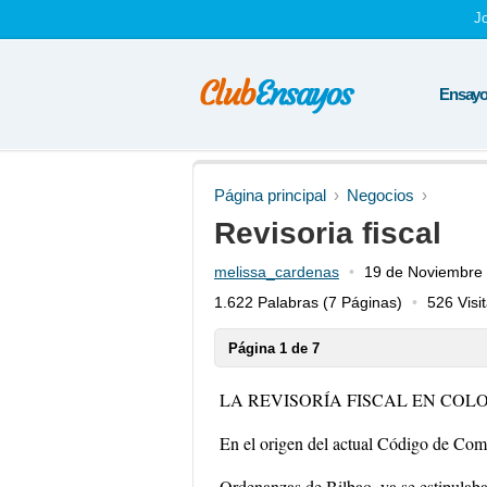
J
Ensayos
Página principal
Negocios
Revisoria fiscal
melissa_cardenas
19 de Noviembre
1.622 Palabras
(7 Páginas)
526 Visi
Página 1 de 7
LA REVISORÍA FISCAL EN COL
En el origen del actual Código de Come
Ordenanzas de Bilbao, ya se estipulaban