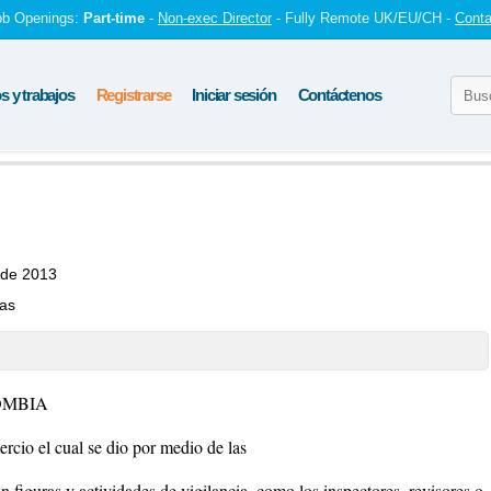
ob Openings:
Part-time
-
Non-exec Director
- Fully Remote UK/EU/CH -
Conta
 y trabajos
Registrarse
Iniciar sesión
Contáctenos
 de 2013
tas
OMBIA
rcio el cual se dio por medio de las
 figuras y actividades de vigilancia, como los inspectores, revisores o