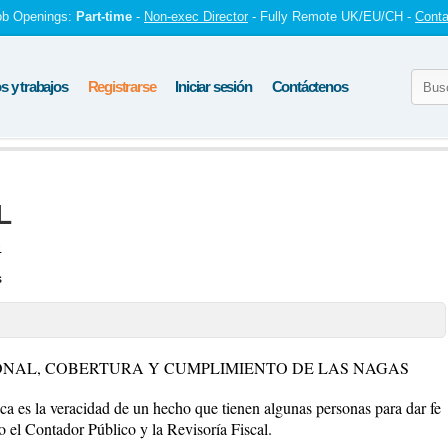
ob Openings:
Part-time
-
Non-exec Director
- Fully Remote UK/EU/CH -
Conta
 y trabajos
Registrarse
Iniciar sesión
Contáctenos
L
4
s
IONAL, COBERTURA Y CUMPLIMIENTO DE LAS NAGAS
 es la veracidad de un hecho que tienen algunas personas para dar fe
o el Contador Público y la Revisoría Fiscal.