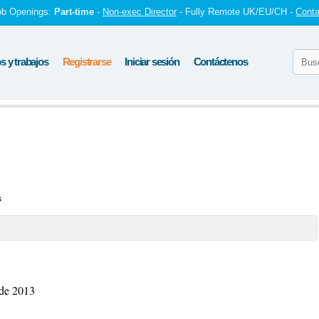
ob Openings:
Part-time
-
Non-exec Director
- Fully Remote UK/EU/CH -
Conta
 y trabajos
Registrarse
Iniciar sesión
Contáctenos
s
ede 2013