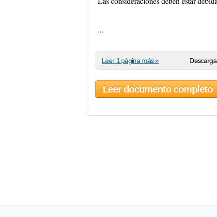
Las consideraciones deben estar debid
...
Leer 1 página más »
Descargar
Leer documento completo