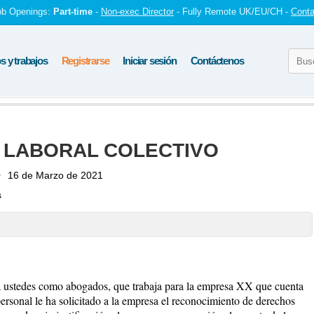
ob Openings:
Part-time
-
Non-exec Director
- Fully Remote UK/EU/CH -
Conta
 y trabajos
Registrarse
Iniciar sesión
Contáctenos
 LABORAL COLECTIVO
16 de Marzo de 2021
s
 a ustedes como abogados, que trabaja para la empresa XX que cuenta
ersonal le ha solicitado a la empresa el reconocimiento de derechos