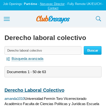
Job Openings:
Part-time
-
Non-exec Director
- Fully Remote UK/EU/CH -
Contact
Ensayos y trabajos
Derecho laboral colectivo
Registrarse
Buscar
Iniciar sesión
Búsqueda avanzada
Contáctenos
Documentos 1 - 50 de 63
Derecho Laboral Colectivo
amanda1010
Universidad Fermín Toro Vicerrectorado
Académico Faculta de Ciencias Políticas y Jurídicas Escuela