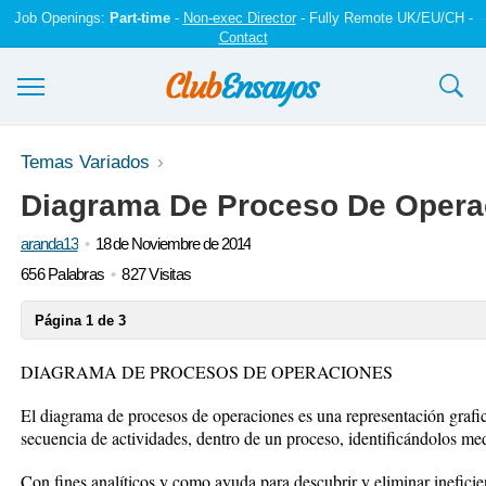
Job Openings:
Part-time
-
Non-exec Director
- Fully Remote UK/EU/CH -
Contact
Ensayos y trabajos
Temas Variados
Diagrama De Proceso De Opera
Registrarse
aranda13
18 de Noviembre de 2014
Iniciar sesión
656 Palabras
827 Visitas
Contáctenos
Página 1 de 3
DIAGRAMA DE PROCESOS DE OPERACIONES
El diagrama de procesos de operaciones es una representación grafic
secuencia de actividades, dentro de un proceso, identificándolos me
Con fines analíticos y como ayuda para descubrir y eliminar ineficien