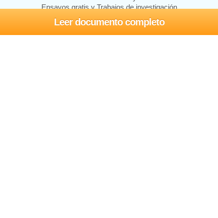
Ensayos gratis y Trabajos de investigación
Leer documento completo
Ensayos y trabajos
Registrarse
Iniciar sesión
Ayuda
Contáctenos
Mapa del sitio
Política de privacidad
Términos de servicio