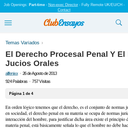
Job Openings:
Part-time
-
Non-exec Director
- Fully Remote UK/EU/CH -
Contact
Ensayos y trabajos
Temas Variados
El Derecho Procesal Penal Y E
Registrarse
Jucios Orales
Iniciar sesión
allfenixx
26 de Agosto de 2013
Contáctenos
924 Palabras
757 Visitas
Página 1 de 4
En orden lógico tenemos que el derecho, es el conjunto de normas j
en sociedad, el derecho penal en su materia se ocupa de normas jurí
interacción del hombre, para justificar dicha área existe el principio
materia penal, está básicamente señala lo que el hombre no debe hacer