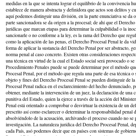
medidas en la que se intenta lograr el equilibrio de la convivencia 
establece de manera abstracta y definidora que actos son delitos y c
aquí podemos distinguir una división, en la parte enunciativa se da 
parte sancionadora se da origen a la procesal; de ahí que el Derech
jurídicas que marcan etapas para determinar la culpabilidad o la ino
sancionarle o no conforme a la ley, es la rama del Derecho que regul
como la aplicación de las penas, el Derecho Procesal Penal le da vi
forma de aplicar la sustancia del Derecho Penal por ser abstracto, ge
norma penal al caso concreto. Existen otras consideraciones respecto
una técnica en virtud de la cual el Estado social será provocado o se
Procedimiento Penales puede se puede determinar por el método que 
Procesal Penal, por el método que regula una parte de esa técnica o 
objeto y fines del Derecho Procesal Penal se pueden distinguir de la
Procesal Penal radica en el esclarecimiento del hecho denunciado, pr
obtener, mediante la intervención de un juez, la declaración de una c
punitiva del Estado, quien la ejerce a través de la acción del Ministe
Penal está orientado a comprobar o desvirtuar la existencia de un de
prescrito así como esclarecer o determinar la responsabilidad penal
absolviéndolo de la acusación, archivando el proceso cuando no se 
investigación. La naturaleza jurídica del Derecho Procesal Penal, de
cada País, asó podemos decir que en países con sistemas de gobiern