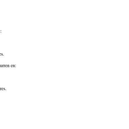
:
es.
urren en:
res.