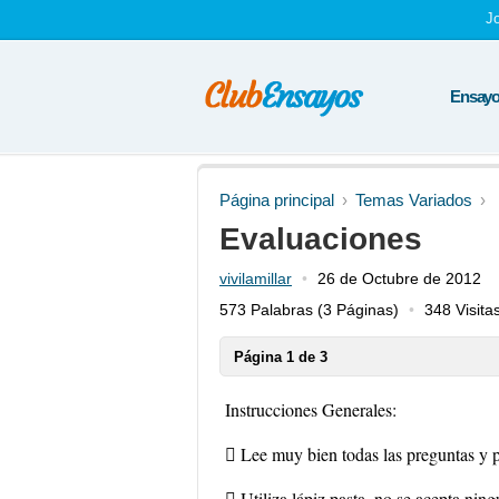
J
Ensayos
Página principal
Temas Variados
Evaluaciones
vivilamillar
26 de Octubre de 2012
573 Palabras
(3 Páginas)
348 Visita
Página 1 de 3
Instrucciones Generales:
 Lee muy bien todas las preguntas y p
 Utiliza lápiz pasta, no se acepta ning