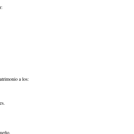
r:
atrimonio a los:
es.
sueño.