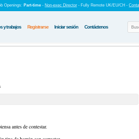
ob Openings:
Part-time
-
Non-exec Director
- Fully Remote UK/EU/CH -
Conta
 y trabajos
Registrarse
Iniciar sesión
Contáctenos
s
iensa antes de contestar.
ún tipo de borrón con corrector.