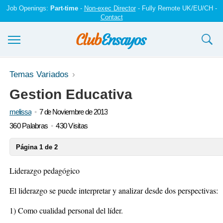
Job Openings:
Part-time
-
Non-exec Director
- Fully Remote UK/EU/CH -
Contact
Ensayos y trabajos
Temas Variados
Gestion Educativa
Registrarse
melissa
7 de Noviembre de 2013
Iniciar sesión
360 Palabras
430 Visitas
Contáctenos
Página 1 de 2
Liderazgo pedagógico
El liderazgo se puede interpretar y analizar desde dos perspectivas:
1) Como cualidad personal del líder.