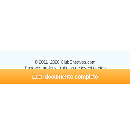
© 2011–2026 ClubEnsayos.com
Ensayos gratis y Trabajos de investigación
Leer documento completo
Ensayos y trabajos
Registrarse
Iniciar sesión
Ayuda
Contáctenos