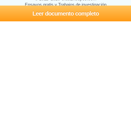
Ensayos gratis y Trabajos de investigación
Leer documento completo
Ensayos y trabajos
Registrarse
Iniciar sesión
Ayuda
Contáctenos
Mapa del sitio
Política de privacidad
Términos de servicio