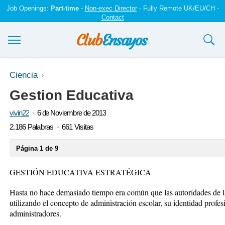
Job Openings:
Part-time
-
Non-exec Director
- Fully Remote UK/EU/CH -
Contact
Ensayos y trabajos
Ciencia
Gestion Educativa
Registrarse
vivin22
6 de Noviembre de 2013
Iniciar sesión
2.186 Palabras
661 Visitas
Contáctenos
Página 1 de 9
GESTIÓN EDUCATIVA ESTRATÉGICA
Hasta no hace demasiado tiempo era común que las autoridades de la
utilizando el concepto de administración escolar, su identidad profesio
administradores.