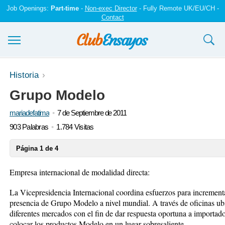
Job Openings:
Part-time
-
Non-exec Director
- Fully Remote UK/EU/CH -
Contact
Ensayos y trabajos
Historia
Grupo Modelo
Registrarse
mariadefatima
7 de Septiembre de 2011
Iniciar sesión
903 Palabras
1.784 Visitas
Contáctenos
Página 1 de 4
Empresa internacional de modalidad directa:
La Vicepresidencia Internacional coordina esfuerzos para incrementar
presencia de Grupo Modelo a nivel mundial. A través de oficinas ub
diferentes mercados con el fin de dar respuesta oportuna a importador
colocar los productos Modelo en un lugar sobresaliente.