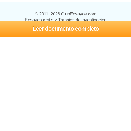
© 2011–2026 ClubEnsayos.com
Ensayos gratis y Trabajos de investigación
Leer documento completo
Ensayos y trabajos
Registrarse
Iniciar sesión
Ayuda
Contáctenos
Mapa del sitio
Política de privacidad
Términos de servicio