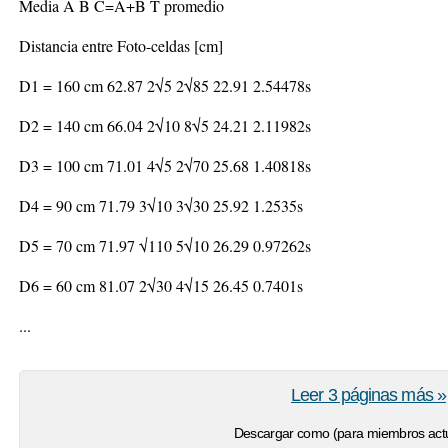
Media A B C=A+B T promedio
Distancia entre Foto-celdas [cm]
D1 = 160 cm 62.87 2√5 2√85 22.91 2.54478s
D2 = 140 cm 66.04 2√10 8√5 24.21 2.11982s
D3 = 100 cm 71.01 4√5 2√70 25.68 1.40818s
D4 = 90 cm 71.79 3√10 3√30 25.92 1.2535s
D5 = 70 cm 71.97 √110 5√10 26.29 0.97262s
D6 = 60 cm 81.07 2√30 4√15 26.45 0.7401s
...
Leer 3 páginas más »
Descargar como (para miembros actu