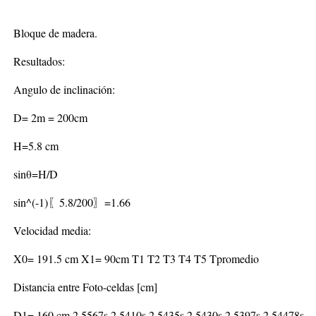
Bloque de madera.
Resultados:
Angulo de inclinación:
D= 2m = 200cm
H=5.8 cm
sin⁡θ=H/D
sin^(-1)⁡〖5.8/200〗=1.66
Velocidad media:
X0= 191.5 cm X1= 90cm T1 T2 T3 T4 T5 Tpromedio
Distancia entre Foto-celdas [cm]
D1= 160 cm 2.5567s 2.5410s 2.5435s 2.5430s 2.5397s 2.54478s