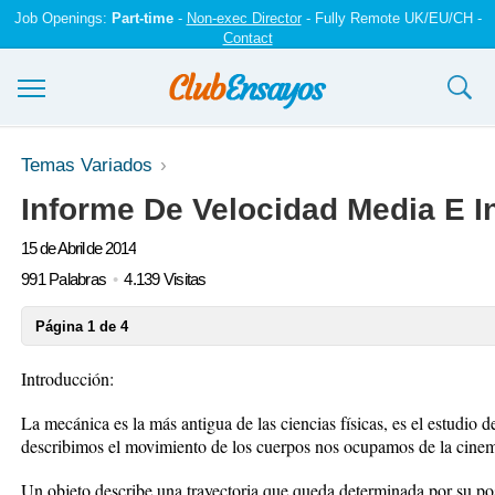
Job Openings:
Part-time
-
Non-exec Director
- Fully Remote UK/EU/CH -
Contact
Ensayos y trabajos
Temas Variados
Informe De Velocidad Media E 
Registrarse
15 de Abril de 2014
Iniciar sesión
991 Palabras
4.139 Visitas
Contáctenos
Página 1 de 4
Introducción:
La mecánica es la más antigua de las ciencias físicas, es el estudio
describimos el movimiento de los cuerpos nos ocupamos de la cinem
Un objeto describe una trayectoria que queda determinada por su pos