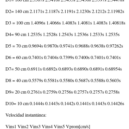
D2= 140 cm 2.1171s 2.1187s 2.1191s 2.1230s 2.1212s 2.11982s
D3 = 100 cm 1.4096s 1.4066s 1.4083s 1.4081s 1.4083s 1.40818s
D4= 90 cm 1.2535s 1.2528s 1.2543s 1.2536s 1.2533s 1.2535s
D5 = 70 cm 0.9694s 0.9870s 0.9741s 0.9688s 0.9638s 0.97262s
D6 = 60 cm 0.7401s 0.7404s 0.7399s 0.7400s 0.7401s 0.7401s
D7= 50 cm 0.6911s 0.6892s 0.6893s 0.6890s 0.6891s 0.68954s
D8 = 40 cm 0.5579s 0.5581s 0.5580s 0.5687s 0.5588s 0.5603s
D9= 20 cm 0.2761s 0.2759s 0.2756s 0.2757s 0.2757s 0.2758s
D10= 10 cm 0.1444s 0.1443s 0.1442s 0.1441s 0.1443s 0.14426s
Velocidad instantánea:
Vins1 Vins2 Vins3 Vins4 Vins5 Vprom[cm/s]