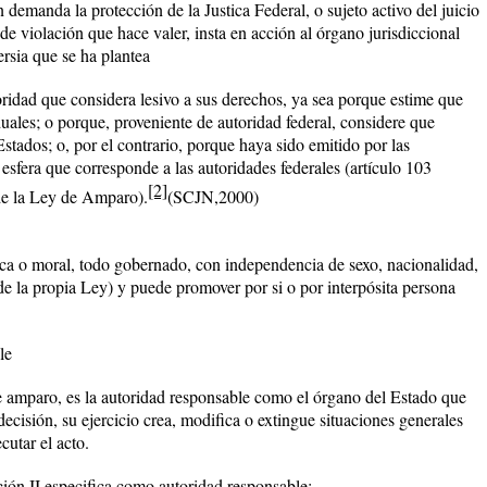
 demanda la protección de la Justica Federal, o sujeto activo del juicio
e violación que hace valer, insta en acción al órgano jurisdiccional
rsia que se ha plantea
oridad que considera lesivo a sus derechos, ya sea porque estime que
duales; o porque, proveniente de autoridad federal, considere que
Estados; o, por el contrario, porque haya sido emitido por las
 esfera que corresponde a las autoridades federales (artículo 103
[2]
 de la Ley de Amparo).
(SCJN,2000)
ica o moral, todo gobernado, con independencia de sexo, nacionalidad,
0 de la propia Ley) y puede promover por si o por interpósita persona
le
 de amparo, es la autoridad responsable como el órgano del Estado que
decisión, su ejercicio crea, modifica o extingue situaciones generales
cutar el acto.
ción II especifica como autoridad responsable: