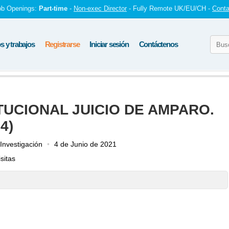
ob Openings:
Part-time
-
Non-exec Director
- Fully Remote UK/EU/CH -
Conta
 y trabajos
Registrarse
Iniciar sesión
Contáctenos
TUCIONAL JUICIO DE AMPARO.
4)
nvestigación
4 de Junio de 2021
sitas