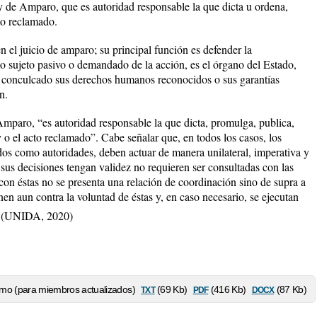
ey de Amparo, que es autoridad responsable la que dicta u ordena,
cto reclamado.
 el juicio de amparo; su principal función es defender la
o sujeto pasivo o demandado de la acción, es el órgano del Estado,
ha conculcado sus derechos humanos reconocidos o sus garantías
n.
Amparo, “es autoridad responsable la que dicta, promulga, publica,
ey o el acto reclamado”. Cabe señalar que, en todos los casos, los
dos como autoridades, deben actuar de manera unilateral, imperativa y
 sus decisiones tengan validez no requieren ser consultadas con las
con éstas no se presenta una relación de coordinación sino de supra a
n aun contra la voluntad de éstas y, en caso necesario, se ejecutan
]
(UNIDA, 2020)
txt
pdf
docx
mo (para miembros actualizados)
(69 Kb)
(416 Kb)
(87 Kb)