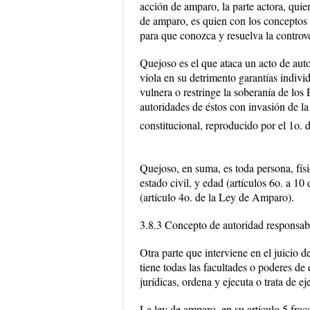
acción de amparo, la parte actora, quien
de amparo, es quien con los conceptos d
para que conozca y resuelva la controve
Quejoso es el que ataca un acto de aut
viola en su detrimento garantías indivi
vulnera o restringe la soberanía de los 
autoridades de éstos con invasión de la
constitucional, reproducido por el 1o.
Quejoso, en suma, es toda persona, fís
estado civil, y edad (artículos 6o. a 1
(artículo 4o. de la Ley de Amparo).
3.8.3 Concepto de autoridad responsab
Otra parte que interviene en el juicio
tiene todas las facultades o poderes de 
jurídicas, ordena y ejecuta o trata de eje
La ley de amparo, en su artículo 5 frac