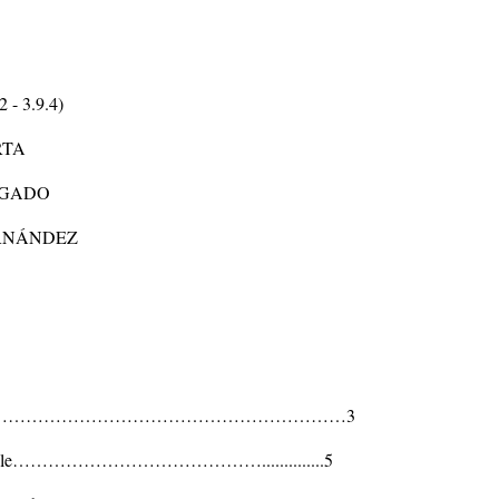
- 3.9.4)
RTA
LGADO
ERNÁNDEZ
joso………………………………………………………………3
sponsable……………………………………..............5