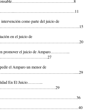
oridad responsable………………………………………..8
ado……………………...………………………………………11
u intervención como parte del juicio de
……………………………………………………….15
ación en el juicio de
……………………………………………………….20
ueden promover el juicio de Amparo…………...
…………………………….27
 pedir el Amparo un menor de
……………………………………………….....29
alidad En El Juicio………...
………………………………….29
rizado……....…………………………………………………36
………………………………………………………………40