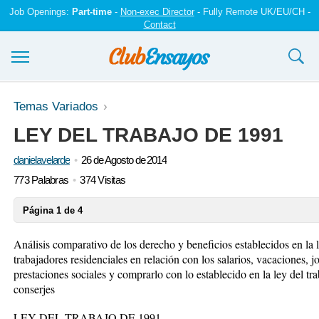
Job Openings:
Part-time
-
Non-exec Director
- Fully Remote UK/EU/CH -
Contact
Ensayos y trabajos
Temas Variados
LEY DEL TRABAJO DE 1991
Registrarse
danielavelarde
26 de Agosto de 2014
Iniciar sesión
773 Palabras
374 Visitas
Contáctenos
Página 1 de 4
Análisis comparativo de los derecho y beneficios establecidos en la l
trabajadores residenciales en relación con los salarios, vacaciones, 
prestaciones sociales y comprarlo con lo establecido en la ley del t
conserjes
LEY DEL TRABAJO DE 1991