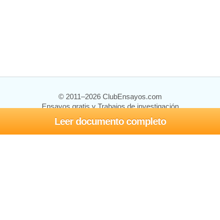
© 2011–2026 ClubEnsayos.com
Ensayos gratis y Trabajos de investigación
Leer documento completo
Ensayos y trabajos
Registrarse
Iniciar sesión
Ayuda
Contáctenos