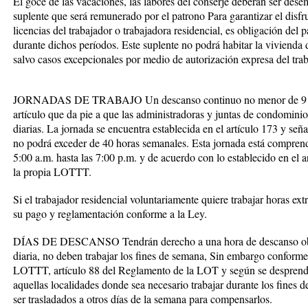
El goce de las vacaciones, las labores del conserje deberán ser des
suplente que será remunerado por el patrono Para garantizar el disfru
licencias del trabajador o trabajadora residencial, es obligación del 
durante dichos períodos. Este suplente no podrá habitar la vivienda d
salvo casos excepcionales por medio de autorización expresa del trab
JORNADAS DE TRABAJO Un descanso continuo no menor de 9 horas
artículo que da pie a que las administradoras y juntas de condominio
diarias. La jornada se encuentra establecida en el artículo 173 y señ
no podrá exceder de 40 horas semanales. Esta jornada está comprend
5:00 a.m. hasta las 7:00 p.m. y de acuerdo con lo establecido en el a
la propia LOTTT.
Si el trabajador residencial voluntariamente quiere trabajar horas ext
su pago y reglamentación conforme a la Ley.
DÍAS DE DESCANSO Tendrán derecho a una hora de descanso oblig
diaria, no deben trabajar los fines de semana, Sin embargo conforme a
LOTTT, artículo 88 del Reglamento de la LOT y según se desprende 
aquellas localidades donde sea necesario trabajar durante los fines
ser trasladados a otros días de la semana para compensarlos.