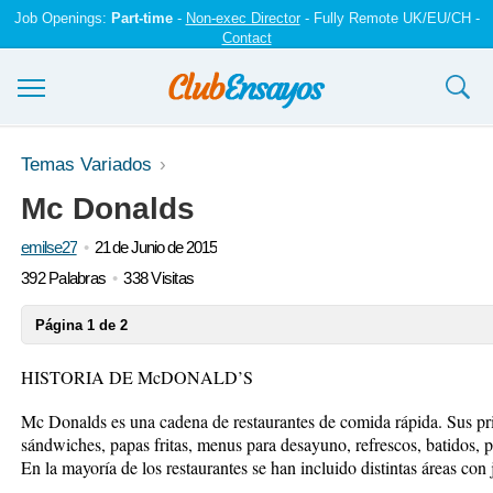
Job Openings:
Part-time
-
Non-exec Director
- Fully Remote UK/EU/CH -
Contact
Ensayos y trabajos
Temas Variados
Mc Donalds
Registrarse
emilse27
21 de Junio de 2015
Iniciar sesión
392 Palabras
338 Visitas
Contáctenos
Página 1 de 2
HISTORIA DE McDONALD’S
Mc Donalds es una cadena de restaurantes de comida rápida. Sus pr
sándwiches, papas fritas, menus para desayuno, refrescos, batidos, p
En la mayoría de los restaurantes se han incluido distintas áreas con