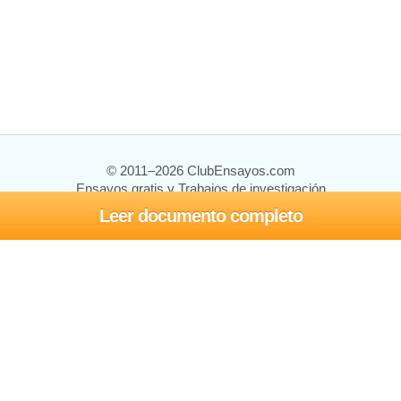
© 2011–2026 ClubEnsayos.com
Ensayos gratis y Trabajos de investigación
Leer documento completo
Ensayos y trabajos
Registrarse
Iniciar sesión
Ayuda
Contáctenos