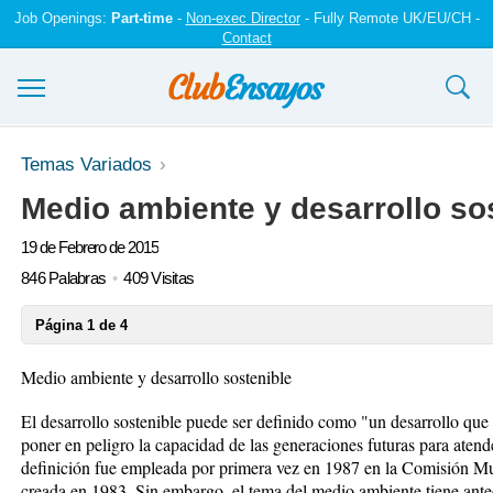
Job Openings:
Part-time
-
Non-exec Director
- Fully Remote UK/EU/CH -
Contact
Ensayos y trabajos
Temas Variados
Medio ambiente y desarrollo so
Registrarse
19 de Febrero de 2015
Iniciar sesión
846 Palabras
409 Visitas
Contáctenos
Página 1 de 4
Medio ambiente y desarrollo sostenible
El desarrollo sostenible puede ser definido como "un desarrollo que 
poner en peligro la capacidad de las generaciones futuras para atend
definición fue empleada por primera vez en 1987 en la Comisión 
creada en 1983. Sin embargo, el tema del medio ambiente tiene antec