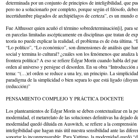
determinada por un conjunto de principios de inteligibilidad, que 
pero no a solucionarlo por completo, porque según el filósofo, deb
incertidumbre plagados de archipiélagos de certeza”, es un mundo en
Fue Althusser quien acuñó el término sobredeterminación[i], para se
en parcelas limitadas ascépticamente en disciplinas que tratan de exp
teoría no puede explicar la realidad, el problema es de ésta última. “
“Lo político”, “Lo económico”, son dimensiones de análisis que ha
social y termina lo cultural? ¿cuáles son los fenómenos que analiza 
frontera política? A eso se refiere Édgar Morín cuando habla del pa
orden al universo y persigue el desorden. En su obra “Introducción
tema: “(…)el orden se reduce a una ley, un principio. La simplicidad 
paradigma de la simplicidad o bien separa lo que está ligado (disyunc
(reducción)”
PENSAMIENTO COMPLEJO Y PRÁCTICA DOCENTE
Los planteamientos de Édgar Morín se deben contextualizar en la po
modernidad, el metarrelato de las soluciones definitivas ha dejado d
modernidad quedó diluida en Auswitch, se refiere a la comprensión 
inteligibilidad que hagan más útil nuestra sensibilidad ante las difer
soportar lo inconmensurable. Para Vattimo, la modernidad quedó “dilu