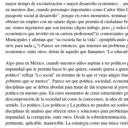
mayor tiempo de escolarización = mayor desarrollo económico….pue
en nuestros días, cuando personajes importantes como Carlos Slim D
pasaporte social al desarrollo”, porque en estos momentos, terminar 
obtener un empleo con un salario digno que permita al ciudadano bri
así, vemos ingenieros que son taxistas (digno trabajo, pero ¿y todos 
económicos que invirtió en su carrera profesional?)y comerciantes q
Municipales y afirman que “su escuela fue la vida”, ejemplificando 
sirve para nada (¿?) Parece ser entonces, que tenemos un problema po
económico, entre otros, detrás de aquello que llamamos “Lo educati
Algo pasa en México, cuando nuestros niños aspiran a ser políticos 
impunidad que le permita hacer lo que quiera, cuando quiera a quie
político” refleja “Lo social” en término de lo que el viejo adagio fra
gobierno que se merece”. Parece ser que política, sociedad, econom
disciplinas que se deben abordar para tratar de dar respuesta al gra
política en nuestro país. En estos momentos de crisis estructurales ge
descomposición de la sociedad tal como la conocemos, la idea de una
sentido. Lo político, Los políticos y La política no pueden ser sordo
disciplinas de análisis que ofrecen retos y soluciones para problemas 
impunidad, la corrupción, entre otros. Desde la sobredeterminación, e
pertinente, aplicable, inamovible. La estrategia como una única visió