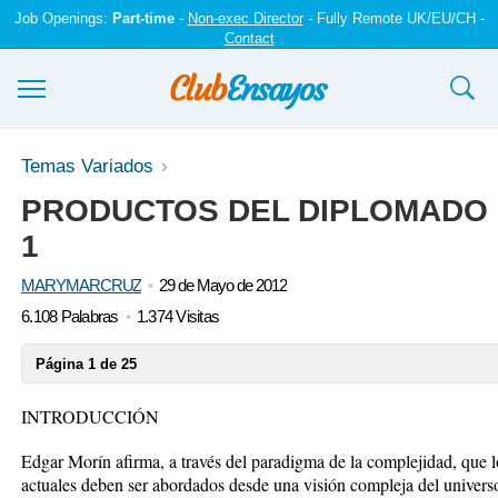
Job Openings:
Part-time
-
Non-exec Director
- Fully Remote UK/EU/CH -
Contact
Ensayos y trabajos
Temas Variados
PRODUCTOS DEL DIPLOMADO R
Registrarse
1
Iniciar sesión
MARYMARCRUZ
29 de Mayo de 2012
Contáctenos
6.108 Palabras
1.374 Visitas
Página 1 de 25
INTRODUCCIÓN
Edgar Morín afirma, a través del paradigma de la complejidad, que 
actuales deben ser abordados desde una visión compleja del universo 