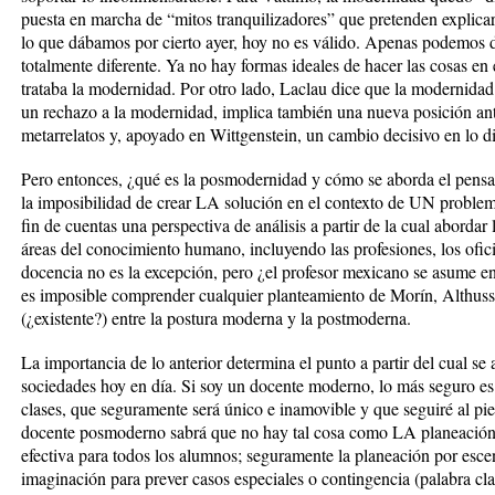
puesta en marcha de “mitos tranquilizadores” que pretenden explicar
lo que dábamos por cierto ayer, hoy no es válido. Apenas podemos 
totalmente diferente. Ya no hay formas ideales de hacer las cosas en
trataba la modernidad. Por otro lado, Laclau dice que la modernida
un rechazo a la modernidad, implica también una nueva posición ante
metarrelatos y, apoyado en Wittgenstein, un cambio decisivo en lo di
Pero entonces, ¿qué es la posmodernidad y cómo se aborda el pensam
la imposibilidad de crear LA solución en el contexto de UN problem
fin de cuentas una perspectiva de análisis a partir de la cual abordar
áreas del conocimiento humano, incluyendo las profesiones, los ofic
docencia no es la excepción, pero ¿el profesor mexicano se asume e
es imposible comprender cualquier planteamiento de Morín, Althusse
(¿existente?) entre la postura moderna y la postmoderna.
La importancia de lo anterior determina el punto a partir del cual se
sociedades hoy en día. Si soy un docente moderno, lo más seguro e
clases, que seguramente será único e inamovible y que seguiré al pie 
docente posmoderno sabrá que no hay tal cosa como LA planeación ún
efectiva para todos los alumnos; seguramente la planeación por escen
imaginación para prever casos especiales o contingencia (palabra c