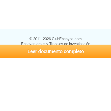
© 2011–2026 ClubEnsayos.com
Ensayos gratis y Trabajos de investigación
Leer documento completo
Ensayos y trabajos
Registrarse
Iniciar sesión
Ayuda
Contáctenos
Mapa del sitio