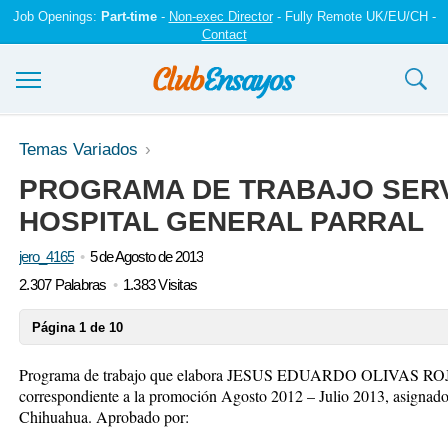
Job Openings:
Part-time
-
Non-exec Director
- Fully Remote UK/EU/CH -
Contact
Ensayos y trabajos
Temas Variados
PROGRAMA DE TRABAJO SERV
Registrarse
HOSPITAL GENERAL PARRAL
Iniciar sesión
jero_4165
5 de Agosto de 2013
Contáctenos
2.307 Palabras
1.383 Visitas
Página 1 de 10
Programa de trabajo que elabora JESUS EDUARDO OLIVAS ROJAS, 
correspondiente a la promoción Agosto 2012 – Julio 2013, asignado 
Chihuahua. Aprobado por: