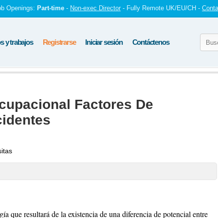
ob Openings:
Part-time
-
Non-exec Director
- Fully Remote UK/EU/CH -
Conta
 y trabajos
Registrarse
Iniciar sesión
Contáctenos
cupacional Factores De
cidentes
sitas
gía que resultará de la existencia de una diferencia de potencial entre