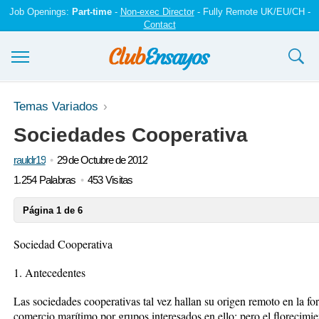
Job Openings:
Part-time
-
Non-exec Director
- Fully Remote UK/EU/CH -
Contact
Ensayos y trabajos
Temas Variados
Sociedades Cooperativa
Registrarse
rauldr19
29 de Octubre de 2012
Iniciar sesión
1.254 Palabras
453 Visitas
Contáctenos
Página 1 de 6
Sociedad Cooperativa
1. Antecedentes
Las sociedades cooperativas tal vez hallan su origen remoto en la form
comercio marítimo por grupos interesados en ello; pero el florecimie