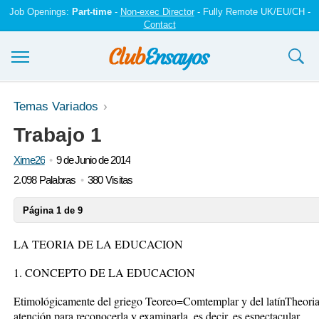
Job Openings:
Part-time
-
Non-exec Director
- Fully Remote UK/EU/CH -
Contact
Ensayos y trabajos
Temas Variados
Trabajo 1
Registrarse
Xime26
9 de Junio de 2014
Iniciar sesión
2.098 Palabras
380 Visitas
Contáctenos
Página 1 de 9
LA TEORIA DE LA EDUCACION
1. CONCEPTO DE LA EDUCACION
Etimológicamente del griego Teoreo=Comtemplar y del latínTheoria
atención para reconocerla y examinarla, es decir, es espectacular.