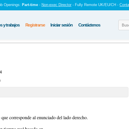
ob Openings:
Part-time
-
Non-exec Director
- Fully Remote UK/EU/CH -
Conta
 y trabajos
Registrarse
Iniciar sesión
Contáctenos
4
s
o que corresponde al enunciado del lado derecho.
en tiempo real basado en