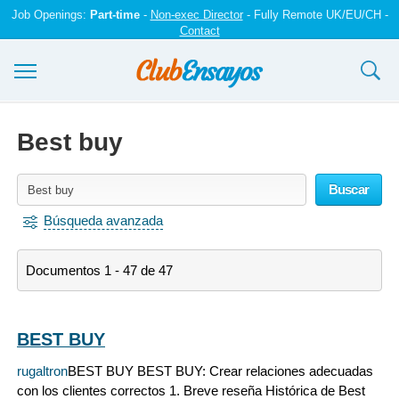
Job Openings:
Part-time
-
Non-exec Director
- Fully Remote UK/EU/CH -
Contact
Ensayos y trabajos
Best buy
Registrarse
Buscar
Iniciar sesión
Búsqueda avanzada
Contáctenos
Documentos 1 - 47 de 47
BEST BUY
rugaltron
BEST BUY BEST BUY: Crear relaciones adecuadas
con los clientes correctos 1. Breve reseña Histórica de Best