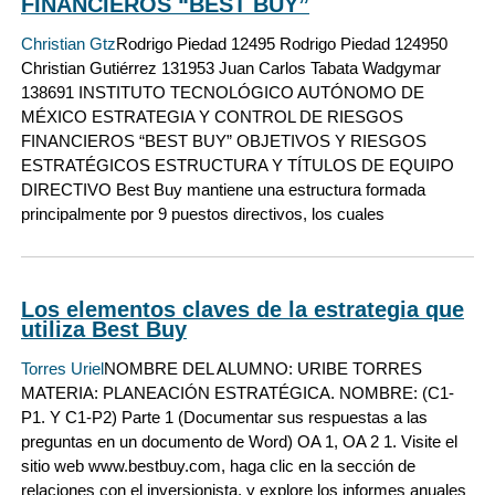
FINANCIEROS “BEST BUY”
Christian Gtz
Rodrigo Piedad 12495 Rodrigo Piedad 124950
Christian Gutiérrez 131953 Juan Carlos Tabata Wadgymar
138691 INSTITUTO TECNOLÓGICO AUTÓNOMO DE
MÉXICO ESTRATEGIA Y CONTROL DE RIESGOS
FINANCIEROS “BEST BUY” OBJETIVOS Y RIESGOS
ESTRATÉGICOS ESTRUCTURA Y TÍTULOS DE EQUIPO
DIRECTIVO Best Buy mantiene una estructura formada
principalmente por 9 puestos directivos, los cuales
Los elementos claves de la estrategia que
utiliza Best Buy
Torres Uriel
NOMBRE DEL ALUMNO: URIBE TORRES
MATERIA: PLANEACIÓN ESTRATÉGICA. NOMBRE: (C1-
P1. Y C1-P2) Parte 1 (Documentar sus respuestas a las
preguntas en un documento de Word) OA 1, OA 2 1. Visite el
sitio web www.bestbuy.com, haga clic en la sección de
relaciones con el inversionista, y explore los informes anuales