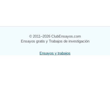
© 2011–2026 ClubEnsayos.com
Ensayos gratis y Trabajos de investigación
Ensayos y trabajos
Registrarse
Iniciar sesión
Ayuda
Contáctenos
Mapa del sitio
Política de privacidad