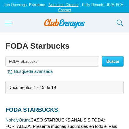
Job Openings:
Part-time
-
Non-exec Director
- Fully Remote UK/EU/CH -
Contact
Ensayos y trabajos
FODA Starbucks
Registrarse
Buscar
Iniciar sesión
Búsqueda avanzada
Contáctenos
Documentos 1 - 19 de 19
FODA STARBUCKS
NohelyOruna
CASO STARBUCKS ANÁLISIS FODA:
FORTALEZA: Presenta muchas sucursales en todo el País