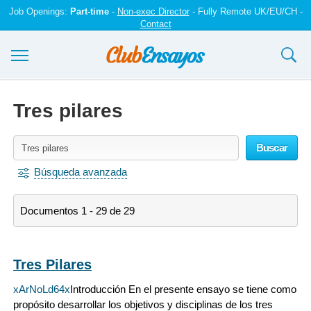
Job Openings:
Part-time
-
Non-exec Director
- Fully Remote UK/EU/CH -
Contact
Ensayos y trabajos
Tres pilares
Registrarse
Buscar
Iniciar sesión
Búsqueda avanzada
Contáctenos
Documentos 1 - 29 de 29
Tres Pilares
xArNoLd64x
Introducción En el presente ensayo se tiene como
propósito desarrollar los objetivos y disciplinas de los tres