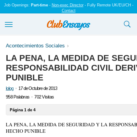
Job Openings:
Part-time
-
Non-exec Director
- Fully Remote UK/EU/CH -
Contact
Ensayos y trabajos
Acontecimientos Sociales
LA PENA, LA MEDIDA DE SEGU
Registrarse
RESPONSABILIDAD CIVIL DER
Iniciar sesión
PUNIBLE
Contáctenos
lolog
17 de Octubre de 2013
958 Palabras
702 Visitas
Página 1 de 4
LA PENA, LA MEDIDA DE SEGURIDAD Y LA RESPONSAB
HECHO PUNIBLE