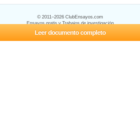
© 2011–2026 ClubEnsayos.com
Ensayos gratis y Trabajos de investigación
Leer documento completo
Ensayos y trabajos
Registrarse
Iniciar sesión
Ayuda
Contáctenos
Mapa del sitio
Política de privacidad
Términos de servicio