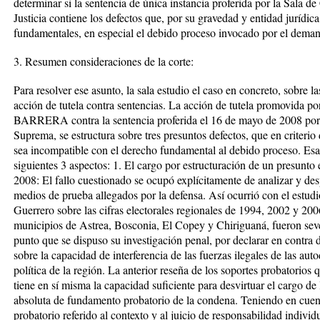
determinar si la sentencia de única instancia proferida por la Sala 
Justicia contiene los defectos que, por su gravedad y entidad jurídica
fundamentales, en especial el debido proceso invocado por el deman
3. Resumen consideraciones de la corte:
Para resolver ese asunto, la sala estudio el caso en concreto, sobre l
acción de tutela contra sentencias. La acción de tutela promovi
BARRERA contra la sentencia proferida el 16 de mayo de 2008 por 
Suprema, se estructura sobre tres presuntos defectos, que en criteri
sea incompatible con el derecho fundamental al debido proceso. Esas 
siguientes 3 aspectos: 1. El cargo por estructuración de un presunto 
2008: El fallo cuestionado se ocupó explícitamente de analizar y de
medios de prueba allegados por la defensa. Así ocurrió con el estud
Guerrero sobre las cifras electorales regionales de 1994, 2002 y 2006
municipios de Astrea, Bosconia, El Copey y Chiriguaná, fueron sever
punto que se dispuso su investigación penal, por declarar en contra d
sobre la capacidad de interferencia de las fuerzas ilegales de las aut
política de la región. La anterior reseña de los soportes probatorios
tiene en sí misma la capacidad suficiente para desvirtuar el cargo de
absoluta de fundamento probatorio de la condena. Teniendo en cuenta
probatorio referido al contexto y al juicio de responsabilidad indiv