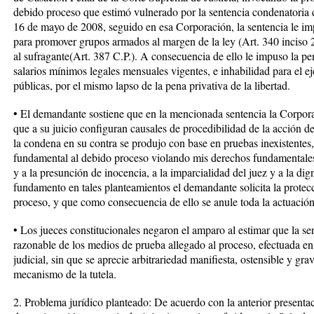
debido proceso que estimó vulnerado por la sentencia condenatoria de
16 de mayo de 2008, seguido en esa Corporación, la sentencia le im
para promover grupos armados al margen de la ley (Art. 340 inciso 
al sufragante(Art. 387 C.P.). A consecuencia de ello le impuso la pe
salarios mínimos legales mensuales vigentes, e inhabilidad para el e
públicas, por el mismo lapso de la pena privativa de la libertad.
• El demandante sostiene que en la mencionada sentencia la Corpora
que a su juicio configuran causales de procedibilidad de la acción de
la condena en su contra se produjo con base en pruebas inexistentes
fundamental al debido proceso violando mis derechos fundamentales
y a la presunción de inocencia, a la imparcialidad del juez y a la d
fundamento en tales planteamientos el demandante solicita la prote
proceso, y que como consecuencia de ello se anule toda la actuació
• Los jueces constitucionales negaron el amparo al estimar que la se
razonable de los medios de prueba allegado al proceso, efectuada en
judicial, sin que se aprecie arbitrariedad manifiesta, ostensible y gra
mecanismo de la tutela.
2. Problema jurídico planteado: De acuerdo con la anterior presentac