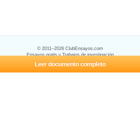
© 2011–2026 ClubEnsayos.com
Ensayos gratis y Trabajos de investigación
Leer documento completo
Ensayos y trabajos
Registrarse
Iniciar sesión
Ayuda
Contáctenos
Mapa del sitio