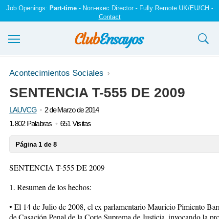
Job Openings:
Part-time
-
Non-exec Director
- Fully Remote UK/EU/CH -
Contact
Ensayos y trabajos
Acontecimientos Sociales
SENTENCIA T-555 DE 2009
Registrarse
LAUVCG
2 de Marzo de 2014
Iniciar sesión
1.802 Palabras
651 Visitas
Contáctenos
Página 1 de 8
SENTENCIA T-555 DE 2009
1. Resumen de los hechos:
• El 14 de Julio de 2008, el ex parlamentario Mauricio Pimiento Barre
de Casación Penal de la Corte Suprema de Justicia, invocando la pr