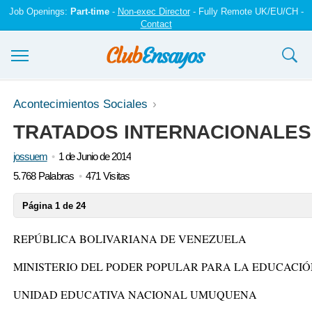
Job Openings:
Part-time
-
Non-exec Director
- Fully Remote UK/EU/CH -
Contact
Ensayos y trabajos
Acontecimientos Sociales
TRATADOS INTERNACIONALES
Registrarse
jossuem
1 de Junio de 2014
Iniciar sesión
5.768 Palabras
471 Visitas
Contáctenos
Página 1 de 24
REPÚBLICA BOLIVARIANA DE VENEZUELA
MINISTERIO DEL PODER POPULAR PARA LA EDUCACI
UNIDAD EDUCATIVA NACIONAL UMUQUENA