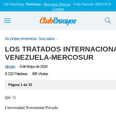
Job Openings:
Part-time
-
Non-exec Director
- Fully Remote UK/EU/CH -
Contact
Ensayos y trabajos
Acontecimientos Sociales
LOS TRATADOS INTERNACIONA
Registrarse
VENEZUELA-MERCOSUR
Iniciar sesión
kilmary
6 de Mayo de 2018
Contáctenos
8.132 Palabras
485 Visitas
Página 1 de 33
[pic 1]
Universidad Nororiental Privada