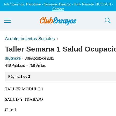
Job Openings:
Part-time
-
Non-exec Director
- Fully Remote UK/EU/CH -
Contact
Ensayos y trabajos
Acontecimientos Sociales
Taller Semana 1 Salud Ocupaci
Registrarse
deybimora
8 de Agosto de 2012
Iniciar sesión
449 Palabras
758 Visitas
Contáctenos
Página 1 de 2
TALLER MODULO 1
SALUD Y TRABAJO
Caso 1