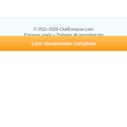
© 2011–2026 ClubEnsayos.com
Ensayos gratis y Trabajos de investigación
Leer documento completo
Ensayos y trabajos
Registrarse
Iniciar sesión
Ayuda
Contáctenos
Mapa del sitio
Política de privacidad
Términos de servicio