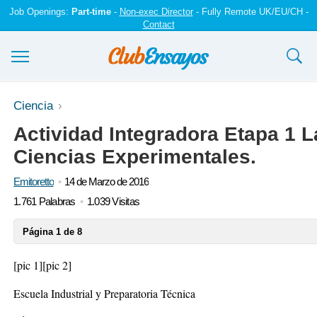
Job Openings:
Part-time
-
Non-exec Director
- Fully Remote UK/EU/CH -
Contact
Ensayos y trabajos
Ciencia
Actividad Integradora Etapa 1 L
Registrarse
Ciencias Experimentales.
Iniciar sesión
Emitoretto
14 de Marzo de 2016
Contáctenos
1.761 Palabras
1.039 Visitas
Página 1 de 8
[pic 1]
[pic 2]
Escuela Industrial y Preparatoria Técnica