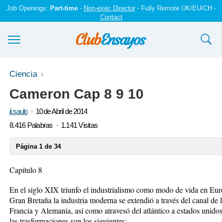
Job Openings:
Part-time
-
Non-exec Director
- Fully Remote UK/EU/CH -
Contact
Ensayos y trabajos
Ciencia
Cameron Cap 8 9 10
Registrarse
ji.saulo
10 de Abril de 2014
Iniciar sesión
8.416 Palabras
1.141 Visitas
Contáctenos
Página 1 de 34
Capítulo 8
En el siglo XIX triunfo el industrialismo como modo de vida en Eur
Gran Bretaña la industria moderna se extendió a través del canal de 
Francia y Alemania, así como atravesó del atlántico a estados unido
las trasformaciones son los siguientes: