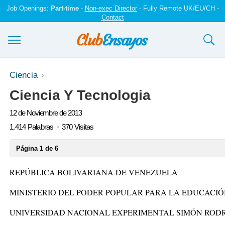
Job Openings:
Part-time
-
Non-exec Director
- Fully Remote UK/EU/CH -
Contact
Ensayos y trabajos
Ciencia
Ciencia Y Tecnologia
Registrarse
12 de Noviembre de 2013
Iniciar sesión
1.414 Palabras
370 Visitas
Contáctenos
Página 1 de 6
REPÚBLICA BOLIVARIANA DE VENEZUELA
MINISTERIO DEL PODER POPULAR PARA LA EDUCACIÓ
UNIVERSIDAD NACIONAL EXPERIMENTAL SIMÓN ROD