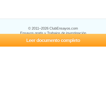
© 2011–2026 ClubEnsayos.com
Ensayos gratis y Trabajos de investigación
Leer documento completo
Ensayos y trabajos
Registrarse
Iniciar sesión
Ayuda
Contáctenos
Mapa del sitio
Política de privacidad