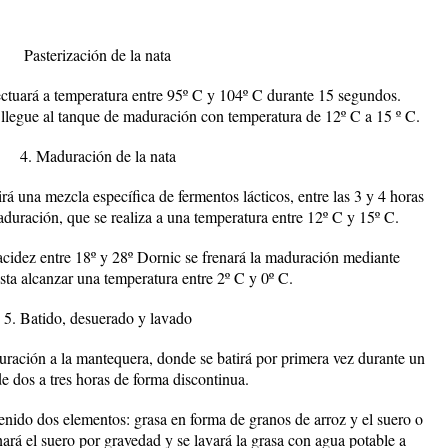
Pasterización de la nata
fectuará a temperatura entre 95º C y 104º C durante 15 segundos.
 llegue al tanque de maduración con temperatura de 12º C a 15 º C.
4. Maduración de la nata
á una mezcla específica de fermentos lácticos, entre las 3 y 4 horas
aduración, que se realiza a una temperatura entre 12º C y 15º C.
cidez entre 18º y 28º Dornic se frenará la maduración mediante
sta alcanzar una temperatura entre 2º C y 0º C.
5
. Batido, desuerado y lavado
uración a la mantequera, donde se batirá por primera vez durante un
e dos a tres horas de forma discontinua.
tenido dos elementos: grasa en forma de granos de arroz y el suero o
rá el suero por gravedad y se lavará la grasa con agua potable a