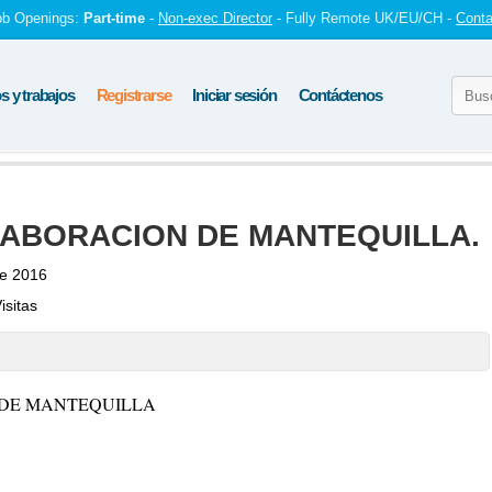
ob Openings:
Part-time
-
Non-exec Director
- Fully Remote UK/EU/CH -
Conta
 y trabajos
Registrarse
Iniciar sesión
Contáctenos
ELABORACION DE MANTEQUILLA.
de 2016
isitas
 DE MANTEQUILLA