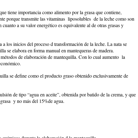
que tiene importancia como alimento por la grasa que contiene,
nte porque transmite las vitaminas liposolubles de la leche como son
 cuanto a su valor energético es equivalente al de otras grasas y
a los inicios del proceso d transformación de la leche. La nata se
uilla se elabora en forma manual en mantequeras de madera.
 métodos de elaboración de mantequilla. Con lo cual aumento la
 económico.
quilla se define como el producto graso obtenido exclusivamente de
lsión de tipo “agua en aceite”, obtenida por batido de la crema, y que
 grasa y no más del 15%de agua.
s químicos durante la elaboración d la mantequilla.